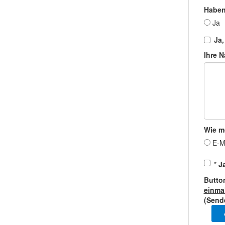
Haben
J
Ja,
Ihre N
Wie m
E-M
*
J
Butto
einma
(Send