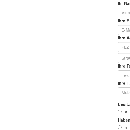
Ihr N
Ihre E
Ihre A
Ihre 
Ihre 
Besitz
J
Haben
J