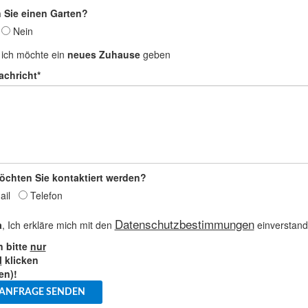
 Sie einen Garten?
a
Nein
ich möchte ein
neues Zuhause
geben
achricht*
öchten Sie kontaktiert werden?
ail
Telefon
Datenschutzbestimmungen
a
, Ich erkläre mich mit den
einverstand
n bitte
nur
l
klicken
en)!
ANFRAGE SENDEN